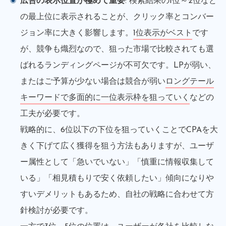
広告の表示位置が極めて重要
: 検索結果の1位～2位など
の最上位に表示されることが、クリック率とコンバー
ジョン率に大きく影響します。
1位表示がベスト
です
が、競争も熾烈なので、狙った市場で比較されても選
ばれるランディングページが不可欠です。LPが弱い、
またはご予算が少ない場合は競合が弱い
ロングテール
キーワードで多面的に一位表示枠を狙っていく
などの
工夫が必要です。
戦略的に、6位以下の下位を狙っていくことでCPAを大
きく下げて広く獲得を狙う方法もありますが、ユーザ
ー属性として「急いでいない」「慎重に情報収集して
いる」「相見積もりで安く依頼したい」傾向になりや
すいデメリットもあるため、自社の戦略に合わせて方
針検討が必要です。