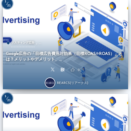
1
21
, …
リスティング広告
Google広告の「目標広告費用対効果（目標ROAS/tROAS）」と
は？メリットやデメリット、...
0
REARCS(リアークス)
1
21