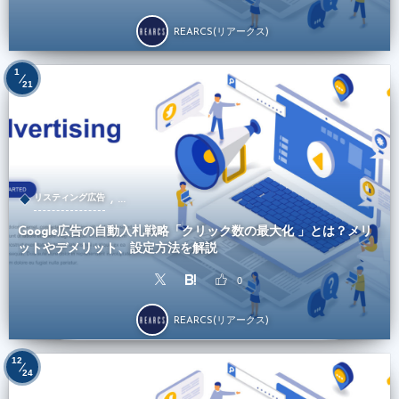
REARCS(リアークス)
1
21
, …
リスティング広告
Google広告の自動入札戦略「クリック数の最大化 」とは？メリ
ットやデメリット、設定方法を解説
0
REARCS(リアークス)
12
24