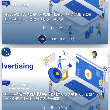
, …
リスティング広告
Google広告の半自動入札戦略「拡張クリック単価（拡張
CPC/eCPC）」とは？メリットやデメ...
1
REARCS(リアークス)
1
21
, …
リスティング広告
Google広告の手動入札戦略「個別クリック単価制 」とは？メリ
ットやデメリット、設定方法を解説
0