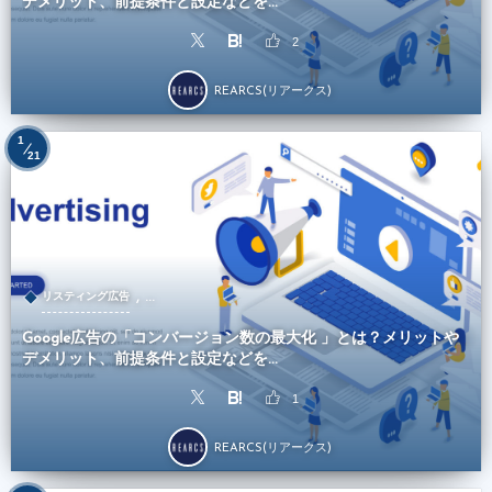
デメリット、前提条件と設定などを...
2
REARCS(リアークス)
1
21
, …
リスティング広告
Google広告の「コンバージョン数の最大化 」とは？メリットや
デメリット、前提条件と設定などを...
1
REARCS(リアークス)