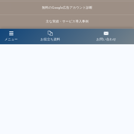
無料のGoogle広告アカウント診断
主な実績・サービス導入事例
プロフィール
メニュー
お役立ち資料
お問い合わせ
プライバシーポリシー
〒400-0031 山梨県甲府市丸の内2丁目2−11階
対応エリア：全国
無料WEBマーケティングのご相談
050-7115-4108
お問い合わせはこちら