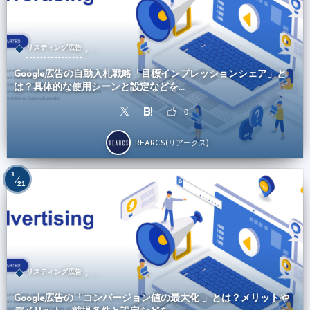
, …
リスティング広告
Google広告の自動入札戦略「目標インプレッションシェア」と
は？具体的な使用シーンと設定などを...
0
REARCS(リアークス)
1
21
, …
リスティング広告
Google広告の「コンバージョン値の最大化 」とは？メリットや